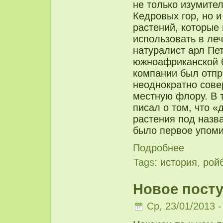
не только изумите
Кедровых гор, но 
растений, которые
использовать в ле
натуралист арл Пет
южноафриканской б
компании был отп
неоднократно сове
местную флору. В т
писал о том, что «
растения под назв
было первое упоми
Подробнее
Tags:
история
,
рой
Новое посту
Ср, 23/01/2013 -