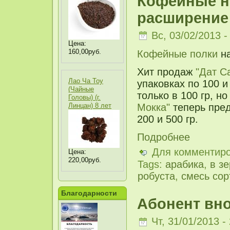
Кофейные н
расширение
Вс, 03/02/2013 -
Цена:
160,00руб.
Кофейные полки
на
Хит продаж
"Дат С
Лао Ча Тоу
упаковках по 100 и
(Чайные
только в 100 гр, н
Головы) (г.
Линцан) 8 лет
Мокка"
теперь пред
200 и 500 гр.
Подробнее
Для комментир
Цена:
220,00руб.
Tags:
арабика
,
в з
робуста
,
смесь сор
Благодарности
Абонент вно
Чт, 31/01/2013 -