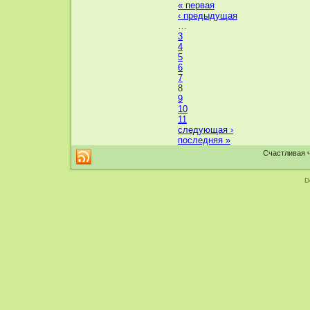
« первая
‹ предыдущая
…
3
4
5
6
7
8
9
10
11
следующая ›
последняя »
Счастливая ч
D