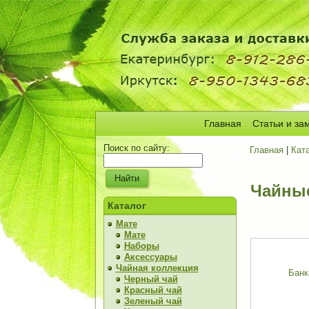
Главная
Статьи и за
Поиск по сайту:
Главная
|
Кат
Чайны
Каталог
Мате
Мате
Наборы
Аксессуары
Чайная коллекция
Банк
Черный чай
Красный чай
Зеленый чай