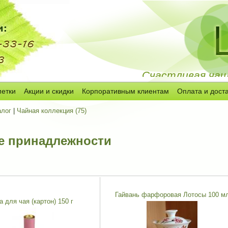
Счастливая чашк
метки
Акции и скидки
Корпоративным клиентам
Оплата и дост
алог
|
Чайная коллекция (75)
е принадлежности
Гайвань фарфоровая Лотосы 100 м
а для чая (картон) 150 г