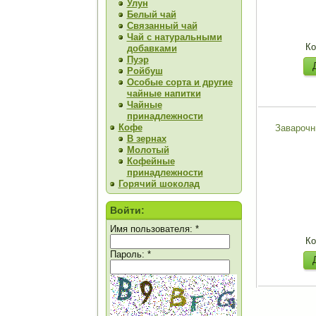
Улун
Белый чай
Связанный чай
Чай с натуральными
Ко
добавками
Пуэр
Ройбуш
Особые сорта и другие
чайные напитки
Чайные
принадлежности
Кофе
Заварочн
В зернах
Молотый
Кофейные
принадлежности
Горячий шоколад
Войти:
Имя пользователя:
*
Ко
Пароль:
*