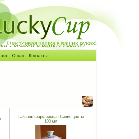
а - всегда в ваших руках!
авка
О нас
Контакты
Гайвань фарфоровая Синие цветы
л
100 мл