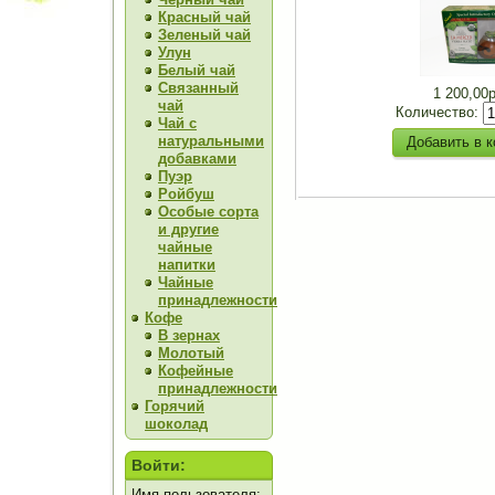
Красный чай
Зеленый чай
Улун
Белый чай
Связанный
1 200,00
чай
Количество:
Чай с
натуральными
добавками
Пуэр
Ройбуш
Особые сорта
и другие
чайные
напитки
Чайные
принадлежности
Кофе
В зернах
Молотый
Кофейные
принадлежности
Горячий
шоколад
Войти:
Имя пользователя: