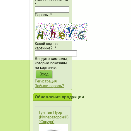
*
Пароль:
*
Какой код на
картинке?:
*
Введите символы,
которые показаны
на картинке.
Регистрация
Забыли пароль?
Обновления продукции
Гун Тин Пуэр
(Императорский)
"Сакура"