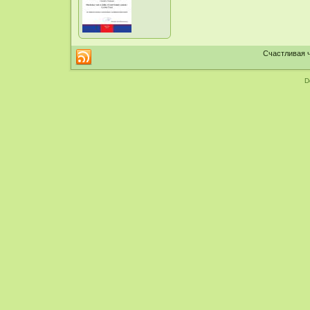
Счастливая ч
D