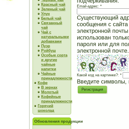
подчеркивания.
Красный чай
Email-адрес:
*
Зеленый чай
Улун
Существующий адре
Белый чай
Связанный
сообщения с сайта 
чай
электронной почты 
Чай с
использован тольк
натуральными
добавками
пароля или для по
Пуэр
электронной почте.
Ройбуш
Особые сорта
и другие
чайные
напитки
Чайные
Какой код на картинке?:
*
принадлежности
Введите символы, 
Кофе
В зернах
Молотый
Кофейные
принадлежности
Горячий
шоколад
Обновления продукции