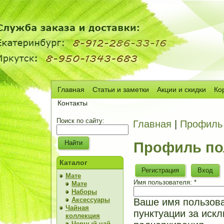
Главная
Статьи и заметки
Акции и скидки
Ко
Сч
Контакты
Поиск по сайту:
Главная
|
Профиль 
Профиль по
Каталог
Регистрация
Вход
Мате
Имя пользователя:
*
Мате
Наборы
Аксессуары
Ваше имя пользова
Чайная
пунктуации за искл
коллекция
Черный чай