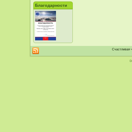
Благодарности
Счастливая ч
D