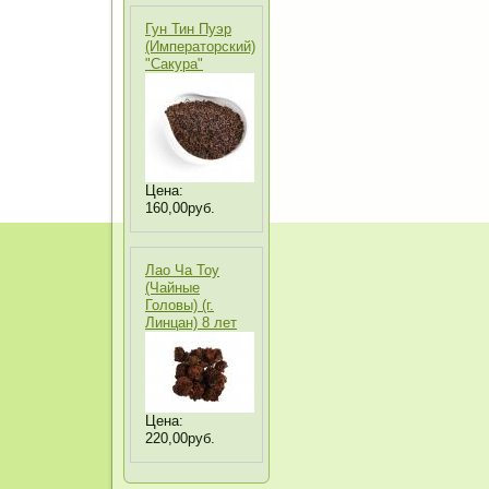
Гун Тин Пуэр
(Императорский)
"Сакура"
Цена:
160,00руб.
Лао Ча Тоу
(Чайные
Головы) (г.
Линцан) 8 лет
Цена:
220,00руб.