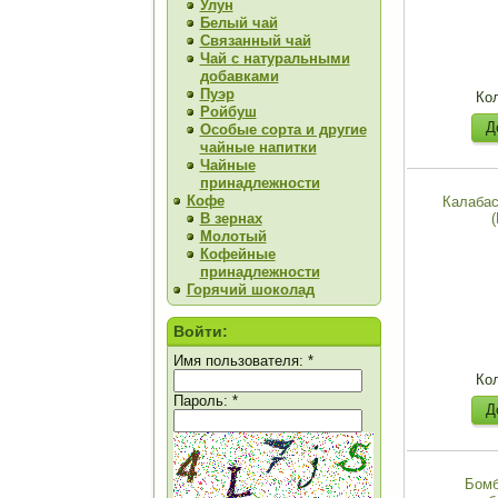
Улун
Белый чай
Связанный чай
Чай с натуральными
добавками
Пуэр
Ко
Ройбуш
Особые сорта и другие
чайные напитки
Чайные
принадлежности
Кофе
Калабас
В зернах
Молотый
Кофейные
принадлежности
Горячий шоколад
Войти:
Имя пользователя:
*
Ко
Пароль:
*
Бомб