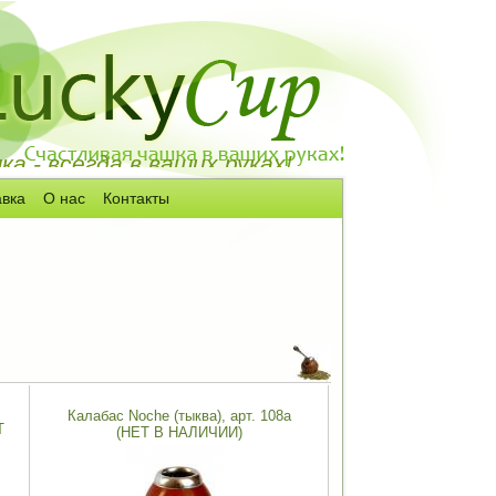
а - всегда в ваших руках!
авка
О нас
Контакты
Калабас Noche (тыква), арт. 108а
Т
(НЕТ В НАЛИЧИИ)