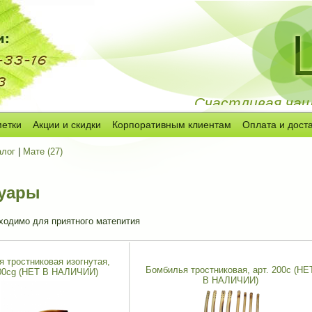
Счастливая чашк
метки
Акции и скидки
Корпоративным клиентам
Оплата и дост
алог
|
Мате (27)
суары
бходимо для приятного матепития
 тростниковая изогнутая,
Бомбилья тростниковая, арт. 200c (НЕ
200cg (НЕТ В НАЛИЧИИ)
В НАЛИЧИИ)