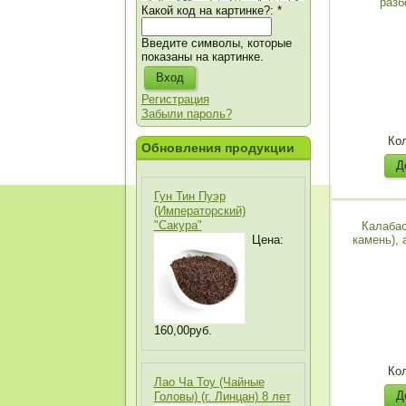
разб
Какой код на картинке?:
*
Введите символы, которые
показаны на картинке.
Регистрация
Забыли пароль?
Ко
Обновления продукции
Гун Тин Пуэр
(Императорский)
"Сакура"
Калабас
Цена:
камень),
160,00руб.
Ко
Лао Ча Тоу (Чайные
Головы) (г. Линцан) 8 лет