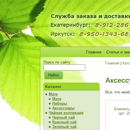
Главная
Статьи и за
Поиск по сайту:
Главная
|
Кат
Аксес
Каталог
Все, что нео
Мате
Мате
Наборы
Аксессуары
Бомбилья
Чайная коллекция
арт. 
Черный чай
Красный чай
Зеленый чай