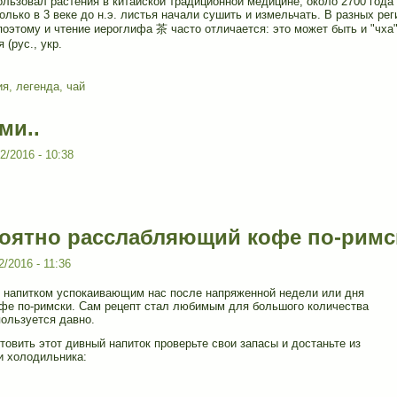
льзовал растения в китайской традиционной медицине, около 2700 года 
олько в 3 веке до н.э. листья начали сушить и измельчать. В разных ре
поэтому и чтение иероглифа 茶 часто отличается: это может быть и "чха",
 (рус., укр.
ия
,
легенда
,
чай
ми..
2/2016 - 10:38
оятно расслабляющий кофе по-римс
2/2016 - 11:36
 напитком успокаивающим нас после напряженной недели или дня
фе по-римски. Сам рецепт стал любимым для большого количества
ользуется давно.
товить этот дивный напиток проверьте свои запасы и достаньте из
и холодильника: