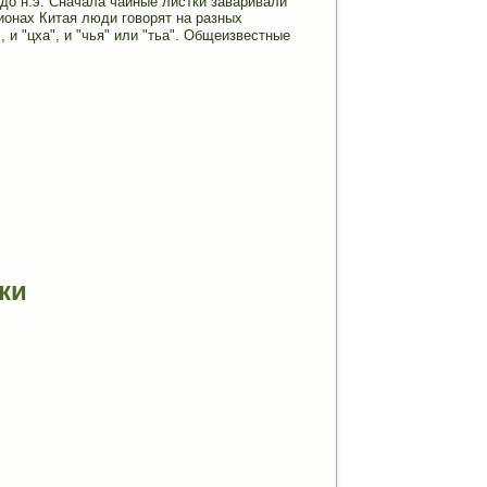
до н.э. Сначала чайные листки заваривали
гионах Китая люди говорят на разных
 и "цха", и "чья" или "тьа". Общеизвестные
ки