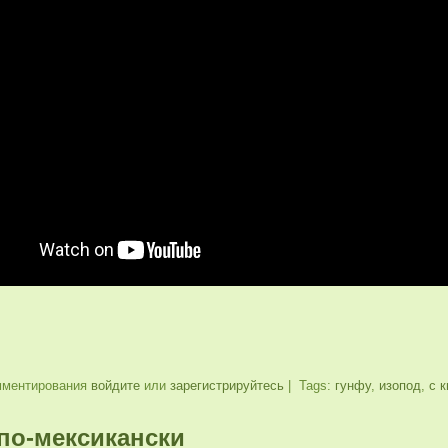
мментирования
войдите
или
зарегистрируйтесь
| Tags:
гунфу
,
изопод
,
с к
по-мексикански