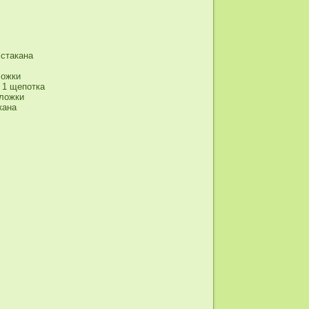
 стакана
ложки
 1 щепотка
 ложки
кана