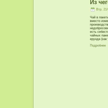
Из че
Втр, 21/
Чай в пакет
вместо изме
производств
недобросове
есть себест
чайных паке
ерунда (как 
Подробнее