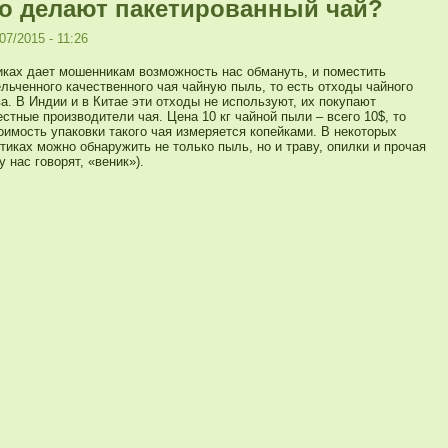
го делают пакетированный чай?
07/2015 - 11:26
иках дает мошенникам возможность нас обмануть, и поместить
льченного качественного чая чайную пыль, то есть отходы чайного
а. В Индии и в Китае эти отходы не используют, их покупают
стные производители чая. Цена 10 кг чайной пыли – всего 10$, то
оимость упаковки такого чая измеряется копейками. В некоторых
тиках можно обнаружить не только пыль, но и траву, опилки и прочая
у нас говорят, «веник»).