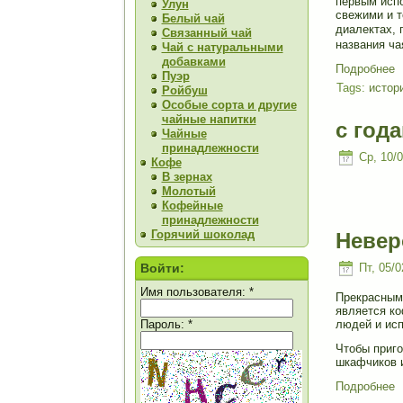
первым испо
Улун
свежими и т
Белый чай
диалектах, 
Связанный чай
названия чая
Чай с натуральными
добавками
Подробнее
Пуэр
Tags:
истор
Ройбуш
Особые сорта и другие
чайные напитки
с года
Чайные
принадлежности
Ср, 10/0
Кофе
В зернах
Молотый
Кофейные
принадлежности
Горячий шоколад
Невер
Войти:
Пт, 05/0
Имя пользователя:
*
Прекрасным
является ко
Пароль:
*
людей и исп
Чтобы приго
шкафчиков 
Подробнее