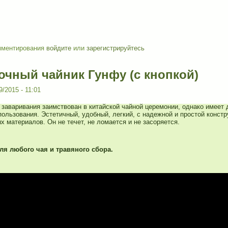
мментирования
войдите
или
зарегистрируйтесь
очный чайник Гунфу (с кнопкой)
9/2015 - 11:01
 заваривания заимствован в китайской чайной церемонии, однако имеет
пользования. Эстетичный, удобный, легкий, с надежной и простой констр
х материалов. Он не течет, не ломается и не засоряется.
ля любого чая и травяного сбора.