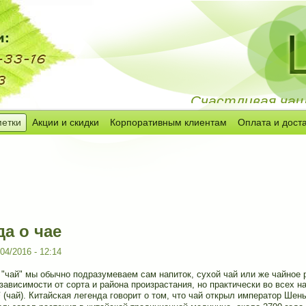
Счастливая чашк
метки
Акции и скидки
Корпоративным клиентам
Оплата и дост
да о чае
04/2016 - 12:14
"чай" мы обычно подразумеваем сам напиток, сухой чай или же чайное р
 зависимости от сорта и района произрастания, но практически во всех 
(чай). Китайская легенда говорит о том, что чай открыл император Шен