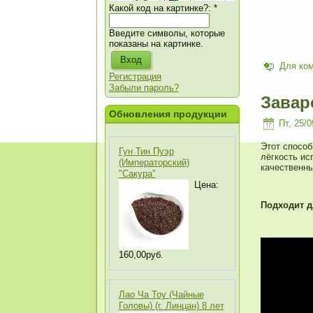
Какой код на картинке?:
*
Введите символы, которые
показаны на картинке.
Для ко
Регистрация
Забыли пароль?
Завар
Обновления продукции
Пт, 25/0
Этот способ
Гун Тин Пуэр
лёгкость ис
(Императорский)
качественны
"Сакура"
Цена:
Подходит д
160,00руб.
Лао Ча Тоу (Чайные
Головы) (г. Линцан) 8 лет