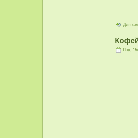
Для ко
Кофей
Пнд, 15/