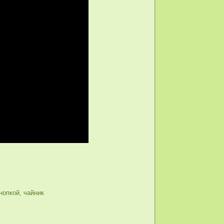
нопкой
,
чайник