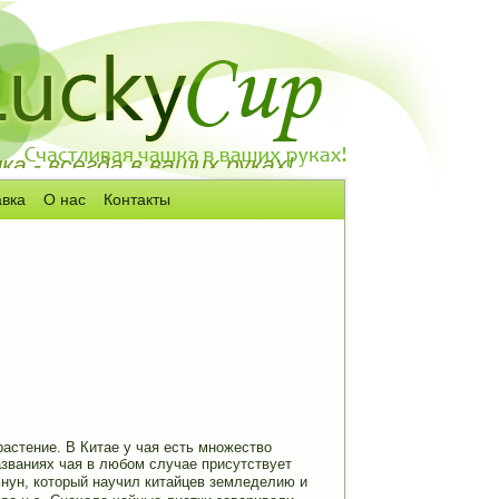
а - всегда в ваших руках!
авка
О нас
Контакты
астение. В Китае у чая есть множество
названиях чая в любом случае присутствует
ьнун, который научил китайцев земледелию и