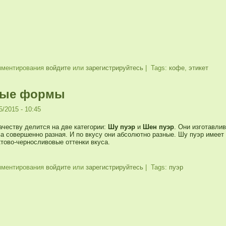
мментирования
войдите
или
зарегистрируйтесь
| Tags:
кофе
,
этикет
ные формы
5/2015 - 10:45
ачеству делится на две категории:
Шу пуэр
и
Шен пуэр
. Они изготавли
а совершенно разная. И по вкусу они абсолютно разные. Шу пуэр имеет
тово-черносливовые оттенки вкуса.
мментирования
войдите
или
зарегистрируйтесь
| Tags:
пуэр