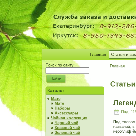
Главная
Статьи и за
Поиск по сайту:
Главная
Статьи
Каталог
Мате
Леген
Мате
Наборы
Пнд, 11/
Аксессуары
Чайная коллекция
Под словом 
Черный чай
названий, в
Красный чай
иероглиф 茶 
Зеленый чай