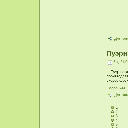
Для ко
Пуэр
Чт, 21/0
Пуэр по к
производств
скорее фрук
Подробнее
Для ко
1
2
3
4
5