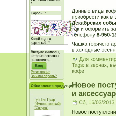
*
Данные виды кофе
Пароль:
*
приобрести как в 
Декабрских собы
так и оформить з
телефону
8-950-1
Какой код на
картинке?:
*
Чашка горячего ар
в холодные осенн
Введите символы,
которые показаны
Для комменти
на картинке.
Tags:
в зернах
,
вь
кофе
Регистрация
Забыли пароль?
Новое пост
Обновления продукции
и аксессуар
Гун Тин Пуэр
Сб, 16/03/2013 
(Императорский)
"Сакура"
Новое поступлени