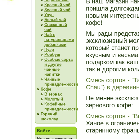
В наш магазин на
Красный чай
пришла долгождан
Зеленый чай
новыми интересн
Улун
Белый чай
кофе!
Связанный
чай
Мы рады предста
Чай с
эксклюзивный мо
натуральными
добавками
который станет п
Пуэр
вкусным и весьма
Ройбуш
Особые сорта
подарком как ваш
и другие
так и дорогим кол
чайные
напитки
Смесь сортов - "Т
Чайные
принадлежности
Chau") в деревянн
Кофе
В зернах
Не менее эксклюз
Молотый
зернового кофе:
Кофейные
принадлежности
Горячий
Смесь сортов - "В
шоколад
Ханое в ограниче
старинному франц
Войти:
Имя пользователя: