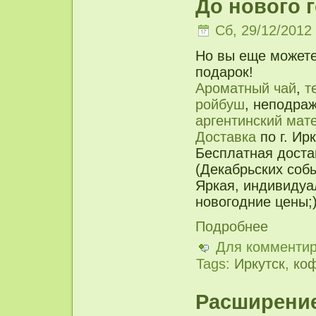
До нового г
Сб, 29/12/2012 
Но вы еще можете
подарок!
Ароматный чай
,
т
ройбуш
, неподр
аргентинский мат
Доставка
по г. Ир
Бесплатная доста
(Декабрьских соб
Яркая, индивиду
новогодние цены;
Подробнее
Для комменти
Tags:
Иркутск
,
ко
Расширение