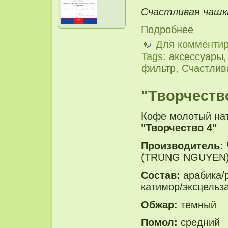
Счастливая чашка 
Подробнее
Для комменти
Tags:
аксессуары
фильтр
,
Счастлив
"Творчеств
Кофе молотый на
"Творчество 4"
Производитель:
(TRUNG NGUYEN
Состав:
арабика/р
катимор/эксцельз
Обжар:
темный
Помол:
средний