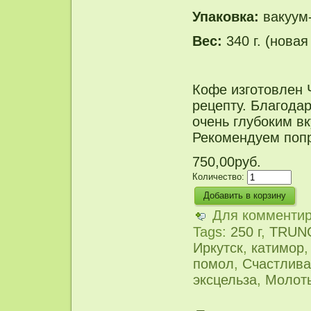
Упаковка:
вакуум-
В
ес:
340 г. (новая
Кофе изготовлен 
рецепту. Благода
очень глубоким в
Рекомендуем поп
750,00руб.
Количество:
Для комменти
Tags:
250 г
,
TRUN
Иркутск
,
катимор
помол
,
Счастлива
эксцельза
,
Молот