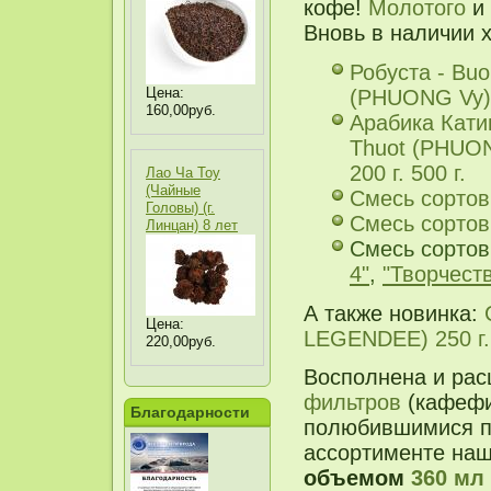
кофе!
Молотого
и
Вновь в наличии 
Робуста - Bu
Цена:
(PHUONG Vy) 
160,00руб.
Арабика Кати
Thuot (PHUONG
200 г. 500 г.
Лао Ча Тоу
(Чайные
Смесь сортов
Головы) (г.
Смесь сортов
Линцан) 8 лет
Смесь сортов
4"
,
"Творчеств
А также новинка:
Цена:
LEGENDEE) 250 г. 
220,00руб.
Восполнена и рас
фильтров
(кафефин
Благодарности
полюбившимися п
ассортименте наш
объемом
360 мл