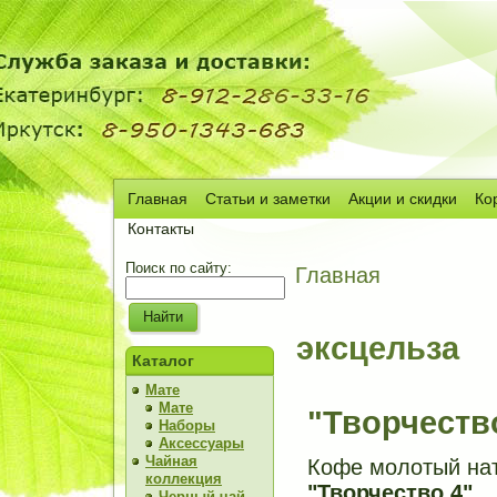
Главная
Статьи и заметки
Акции и скидки
Ко
Сч
Контакты
Поиск по сайту:
Главная
эксцельза
Каталог
Мате
Мате
"Творчеств
Наборы
Аксессуары
Чайная
Кофе молотый на
коллекция
"Творчество 4"
Черный чай