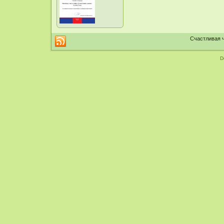
Счастливая ч
D