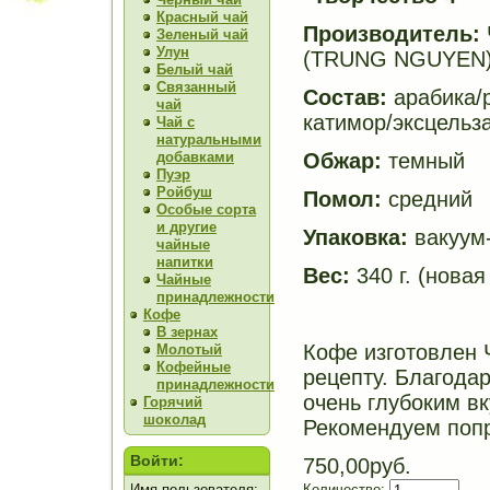
Красный чай
Производитель:
Зеленый чай
Улун
(TRUNG NGUYEN
Белый чай
Связанный
Состав:
арабика/р
чай
катимор/эксцельз
Чай с
натуральными
добавками
Обжар:
темный
Пуэр
Ройбуш
Помол:
средний
Особые сорта
и другие
Упаковка:
вакуум-
чайные
напитки
В
ес:
340 г. (новая
Чайные
принадлежности
Кофе
В зернах
Кофе изготовлен 
Молотый
Кофейные
рецепту. Благода
принадлежности
очень глубоким в
Горячий
шоколад
Рекомендуем поп
Войти:
750,00руб.
Имя пользователя:
Количество: