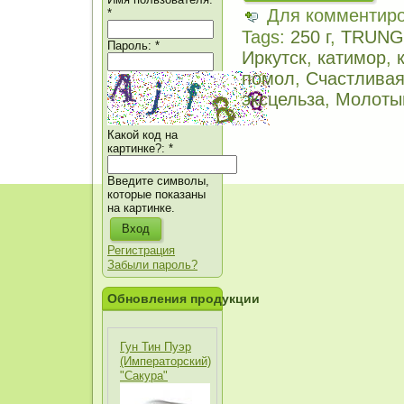
Для комментир
*
Tags:
250 г
,
TRUNG
Пароль:
*
Иркутск
,
катимор
,
помол
,
Счастливая
эксцельза
,
Молоты
Какой код на
картинке?:
*
Введите символы,
которые показаны
на картинке.
Регистрация
Забыли пароль?
Обновления продукции
Гун Тин Пуэр
(Императорский)
"Сакура"