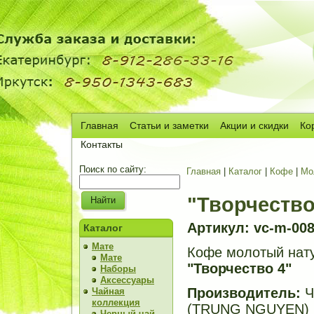
Главная
Статьи и заметки
Акции и скидки
Ко
Сч
Контакты
Поиск по сайту:
Главная
|
Каталог
|
Кофе
|
Мо
"Творчество
Артикул: vc-m-00
Каталог
Мате
Кофе молотый нат
Мате
"Творчество 4"
Наборы
Аксессуары
Производитель:
Ч
Чайная
коллекция
(TRUNG NGUYEN)
Черный чай