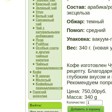
Красный чай
Состав:
арабика/ро
Зеленый чай
Улун
эксцельза
Белый чай
Связанный
Обжар:
темный
чай
Чай с
Помол:
средний
натуральными
добавками
Упаковка:
вакуум-
Пуэр
Ройбуш
В
ес:
340 г. (новая 
Особые сорта
и другие
чайные
напитки
Чайные
Кофе изготовлен Ч
принадлежности
рецепту. Благодар
Кофе
В зернах
глубоким вкусом и
Молотый
Рекомендуем попр
Кофейные
принадлежности
Цена:
750,00руб.
Горячий
шоколад
Масса: 340 g
Количество:
Войти:
Имя пользователя: