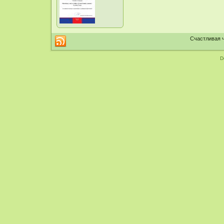
Счастливая ч
D