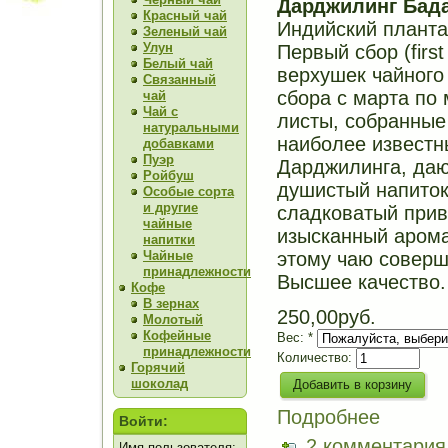
Дарджилинг Бад
Красный чай
Индийский планта
Зеленый чай
Улун
Первый сбор (first
Белый чай
верхушек чайного
Связанный
сбора с марта по
чай
Чай с
листы, собранные
натуральными
наиболее известн
добавками
Пуэр
Дарджилинга, даю
Ройбуш
душистый напито
Особые сорта
и другие
сладковатый прив
чайные
изысканный аром
напитки
Чайные
этому чаю соверш
принадлежности
Высшее качество.
Кофе
В зернах
250,00руб.
Молотый
Кофейные
Вес:
*
принадлежности
Количество:
Горячий
шоколад
Подробнее
Войти:
2 комментария
Имя пользователя: