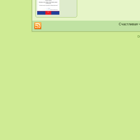
Счастливая ч
D