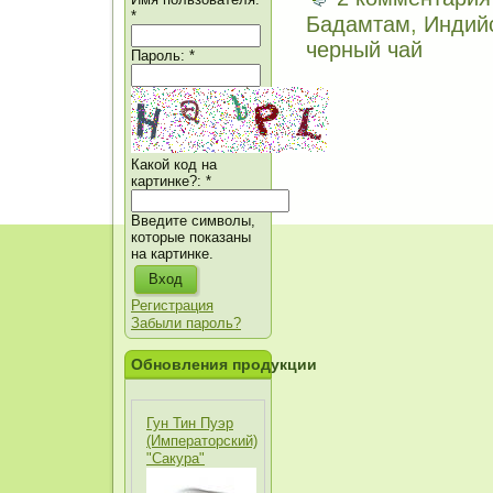
*
Бадамтам
,
Индий
черный чай
Пароль:
*
Какой код на
картинке?:
*
Введите символы,
которые показаны
на картинке.
Регистрация
Забыли пароль?
Обновления продукции
Гун Тин Пуэр
(Императорский)
"Сакура"