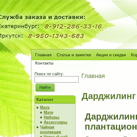
Главная
Статьи и заметки
Акции и скидки
Ко
Сч
Контакты
Поиск по сайту:
Главная
Дарджилинг
Каталог
Мате
Мате
Дарджилинг
Наборы
Аксессуары
плантацио
Чайная
коллекция
Черный чай