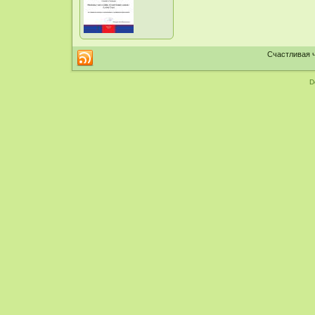
Счастливая ч
D