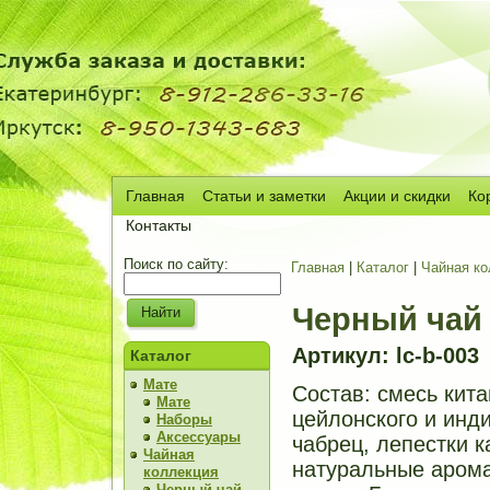
Главная
Статьи и заметки
Акции и скидки
Ко
Сч
Контакты
Поиск по сайту:
Главная
|
Каталог
|
Чайная ко
Черный чай
Артикул: lc-b-003
Каталог
Мате
Состав: смесь кита
Мате
цейлонского и инди
Наборы
Аксессуары
чабрец, лепестки 
Чайная
натуральные аром
коллекция
Черный чай