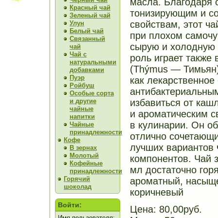
масла. Благодаря 
Красный чай
тонизирующим и с
Зеленый чай
свойствам, этот ча
Улун
Белый чай
при плохом самочу
Связанный
сырую и холодную 
чай
Чай с
роль играет также
натуральными
(Thýmus — Тимьян)
добавками
Пуэр
как лекарственное
Ройбуш
антибактериальным
Особые сорта
и другие
избавиться от каш
чайные
и ароматическим с
напитки
в кулинарии. Он о
Чайные
принадлежности
отлично сочетающи
Кофе
лучших вариантов 
В зернах
Молотый
компонентов. Чай з
Кофейные
мл достаточно горя
принадлежности
Горячий
ароматный, насыще
шоколад
коричневый
Войти:
Цена:
80,00руб.
Имя пользователя: