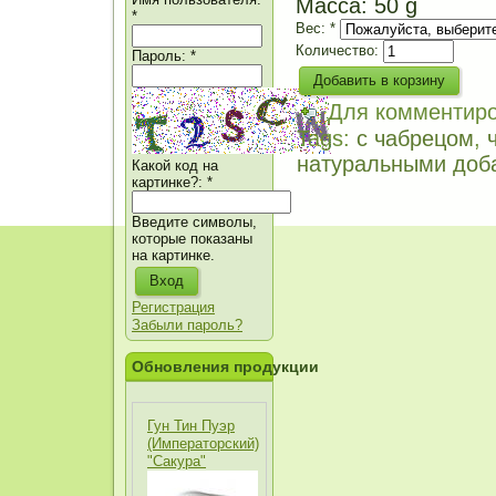
Масса: 50 g
*
Вес:
*
Количество:
Пароль:
*
Для комментир
Tags:
с чабрецом
,
натуральными доб
Какой код на
картинке?:
*
Введите символы,
которые показаны
на картинке.
Регистрация
Забыли пароль?
Обновления продукции
Гун Тин Пуэр
(Императорский)
"Сакура"