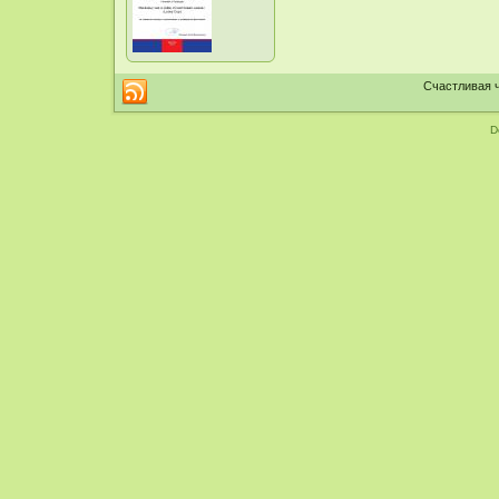
Счастливая ч
D