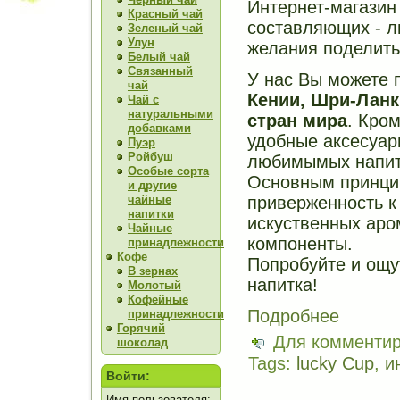
Интернет-магазин
Красный чай
составляющих - л
Зеленый чай
Улун
желания поделить
Белый чай
Связанный
У нас Вы можете 
чай
Кении, Шри-Ланк
Чай с
натуральными
стран мира
. Кро
добавками
удобные аксесуар
Пуэр
Ройбуш
любимымых напит
Особые сорта
Основным принци
и другие
чайные
приверженность к
напитки
искуственных аро
Чайные
компоненты.
принадлежности
Кофе
Попробуйте и ощут
В зернах
напитка!
Молотый
Кофейные
Подробнее
принадлежности
Горячий
Для комменти
шоколад
Tags:
lucky Cup
,
и
Войти:
Имя пользователя: