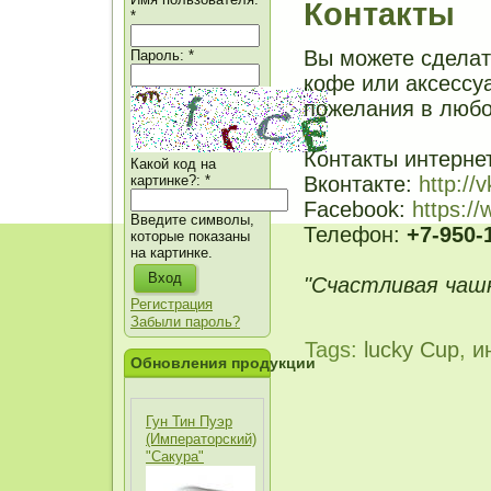
Контакты
*
Вы можете сделат
Пароль:
*
кофе или аксессуа
пожелания в любо
Контакты интерне
Какой код на
Вконтакте:
http://
картинке?:
*
Facebook:
https:/
Введите символы,
Телефон:
+7-950-
которые показаны
на картинке.
"Счастливая чашк
Регистрация
Забыли пароль?
Tags:
lucky Cup
,
и
Обновления продукции
Гун Тин Пуэр
(Императорский)
"Сакура"