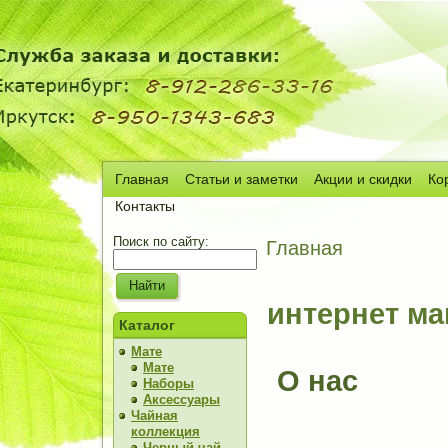
Главная
Статьи и заметки
Акции и скидки
Ко
Сч
Контакты
Поиск по сайту:
Главная
интернет ма
Каталог
Мате
Мате
О нас
Наборы
Аксессуары
Чайная
коллекция
Черный чай