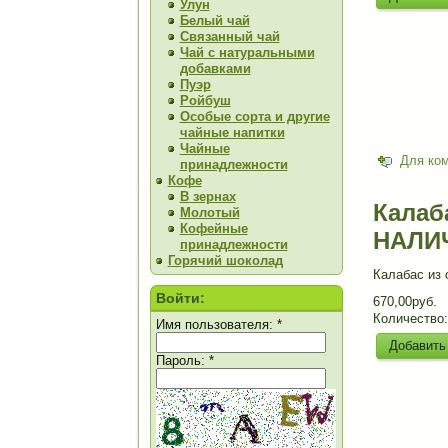
Улун
Белый чай
Связанный чай
Чай с натуральными
добавками
Пуэр
Ройбуш
Особые сорта и другие
чайные напитки
Чайные
Для ко
принадлежности
Кофе
В зернах
Калаба
Молотый
Кофейные
НАЛИ
принадлежности
Горячий шоколад
Калабас из 
Войти:
670,00руб.
Количество
Имя пользователя:
*
Пароль:
*