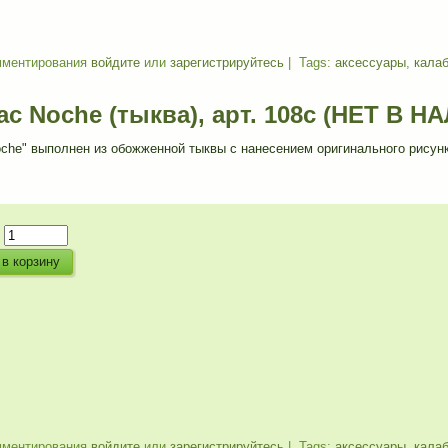
мментирования
войдите
или
зарегистрируйтесь
| Tags:
аксессуары
,
кала
ас Noche (тыква), арт. 108с (НЕТ В Н
che" выполнен из обожженной тыквы с нанесением оригинального рисунк
:
мментирования
войдите
или
зарегистрируйтесь
| Tags:
аксессуары
,
кала