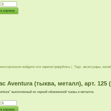
:
мментирования
войдите
или
зарегистрируйтесь
| Tags:
аксессуары
,
кала
с Aventura (тыква, металл), арт. 12
entura" выполненный из черной обожженной тыквы и металла.
: