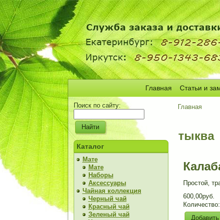
Главная
Статьи и за
Поиск по сайту:
Главная
тыква
Каталог
Мате
Калаба
Мате
Наборы
Аксессуары
Простой, тр
Чайная коллекция
600,00руб.
Черный чай
Количество
Красный чай
Зеленый чай