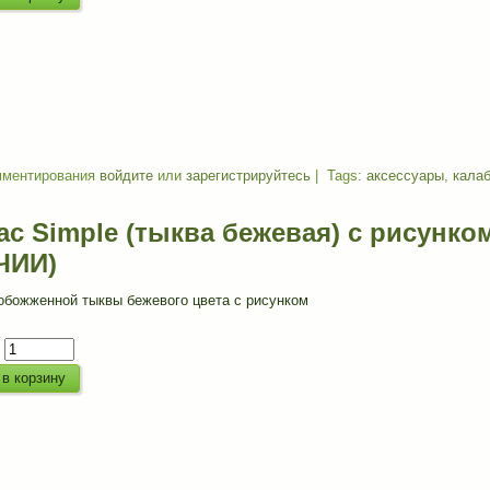
мментирования
войдите
или
зарегистрируйтесь
| Tags:
аксессуары
,
кала
с Simple (тыква бежевая) с рисунком
ЧИИ)
обожженной тыквы бежевого цвета с рисунком
: