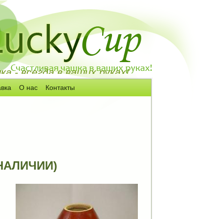
а - всегда в ваших руках!
авка
О нас
Контакты
В НАЛИЧИИ)