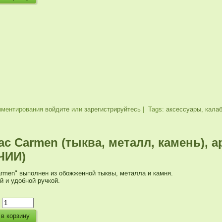
мментирования
войдите
или
зарегистрируйтесь
| Tags:
аксессуары
,
кала
с Carmen (тыква, металл, камень), ар
ЧИИ)
rmen" выполнен из обожженной тыквы, металла и камня.
й и удобной ручкой.
: