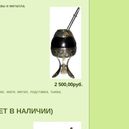
квы и металла.
2 500,00руб.
бас
,
мате
,
метал
,
подставка
,
тыква
,
(НЕТ В НАЛИЧИИ)