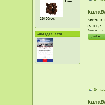
Цена:
Калаб
220,00руб.
Калабас из 
650,00руб.
Количество
Благодарности
Для ко
Калаба