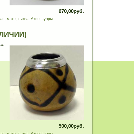
670,00руб.
бас
,
мате
,
тыква
,
Аксессуары
АЛИЧИИ)
а,
500,00руб.
бас
,
мате
,
тыква
,
Аксессуары