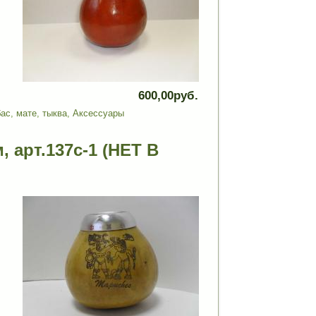
600,00руб.
бас
,
мате
,
тыква
,
Аксессуары
, арт.137c-1 (НЕТ В