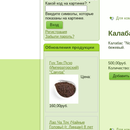
Какой код на картинке?:
*
Введите символы, которые
показаны на картинке.
Для ко
Калаб
Регистрация
Забыли пароль?
Калабас "No
Обновления продукции
бежевый.
Гун Тин Пуэр
500,00руб.
(Императорский)
Количество
"Сакура"
Цена:
160,00руб.
Лао Ча Тоу (Чайные
Головы) (г. Линцан) 8 лет
Для ко