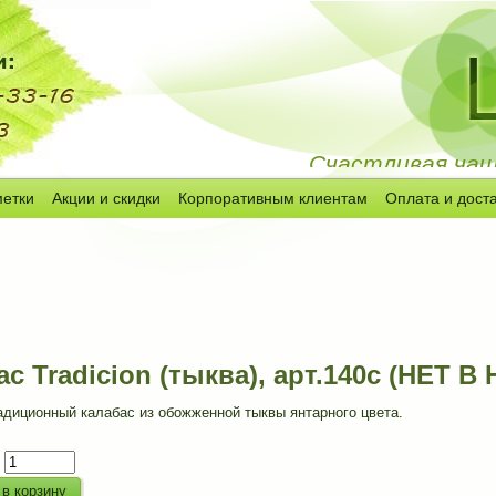
Счастливая чашк
метки
Акции и скидки
Корпоративным клиентам
Оплата и дост
с Tradicion (тыква), арт.140c (НЕТ 
адиционный калабас из обожженной тыквы янтарного цвета.
: