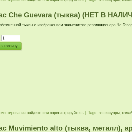
ас Che Guevara (тыква) (НЕТ В НАЛИ
обожженной тыквы с изображением знаменитого революционера Че Гева
:
мментирования
войдите
или
зарегистрируйтесь
| Tags:
аксессуары
,
кала
с Muvimiento alto (тыква, металл), а