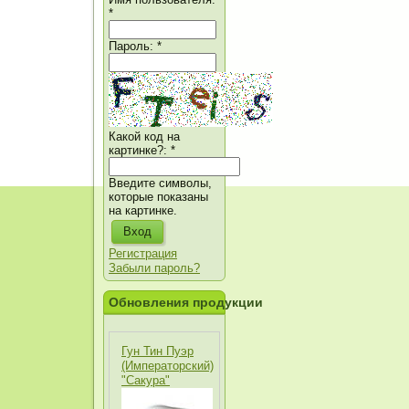
*
Пароль:
*
Какой код на
картинке?:
*
Введите символы,
которые показаны
на картинке.
Регистрация
Забыли пароль?
Обновления продукции
Гун Тин Пуэр
(Императорский)
"Сакура"