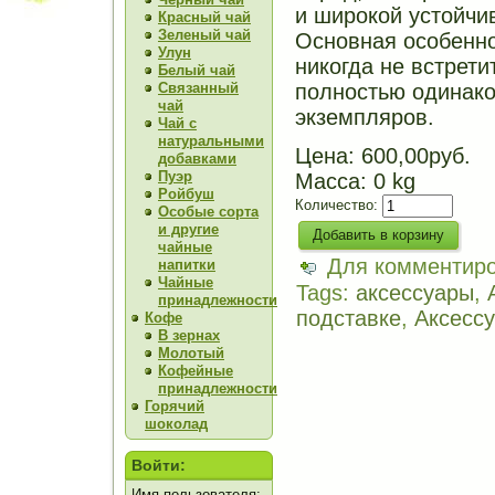
и широкой устойчи
Красный чай
Зеленый чай
Основная особенно
Улун
никогда не встрети
Белый чай
Связанный
полностью одинак
чай
экземпляров.
Чай с
натуральными
Цена:
600,00руб.
добавками
Пуэр
Масса: 0 kg
Ройбуш
Количество:
Особые сорта
и другие
чайные
Для комментир
напитки
Чайные
Tags:
аксессуары
,
принадлежности
подставке
,
Аксесс
Кофе
В зернах
Молотый
Кофейные
принадлежности
Горячий
шоколад
Войти:
Имя пользователя: