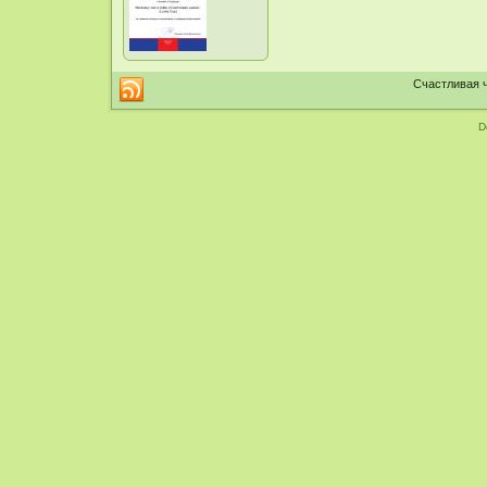
Счастливая ч
D