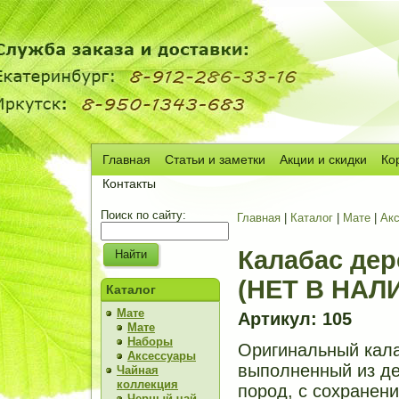
Главная
Статьи и заметки
Акции и скидки
Ко
Сч
Контакты
Поиск по сайту:
Главная
|
Каталог
|
Мате
|
Ак
Калабас дер
(НЕТ В НАЛ
Каталог
Мате
Артикул: 105
Мате
Наборы
Оригинальный кала
Аксессуары
выполненный из д
Чайная
коллекция
пород, с сохранен
Черный чай