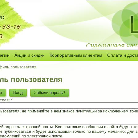
Счастливая чашк
метки
Акции и скидки
Корпоративным клиентам
Оплата и дост
филь пользователя
ль пользователя
я
Вход
Забыли пароль?
теля:
*
ьзователя; не применяйте в нем знаков пунктуации за исключением точек
*
 адрес электронной почты. Все почтовые сообщения с сайта будут отсы
ет публиковаться и будет использован только по вашему желанию: для 
ведомлений по электронной почте.