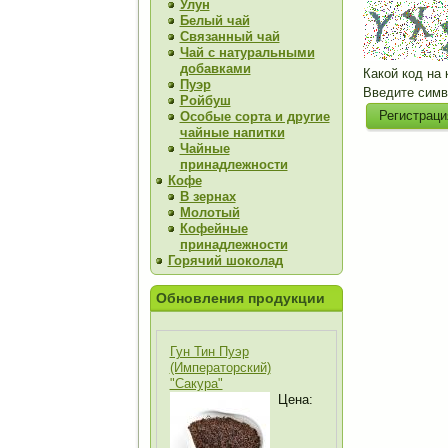
Улун
Белый чай
Связанный чай
Чай с натуральными
добавками
Какой код на 
Пуэр
Введите симв
Ройбуш
Особые сорта и другие
чайные напитки
Чайные
принадлежности
Кофе
В зернах
Молотый
Кофейные
принадлежности
Горячий шоколад
Обновления продукции
Гун Тин Пуэр
(Императорский)
"Сакура"
Цена: