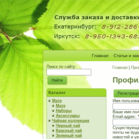
Главная
Статьи и за
Поиск по сайту:
Главная
|
Про
Профи
Каталог
Регистраци
Мате
Имя пользова
Мате
Наборы
Ваше имя пол
Аксессуары
Email-адрес:
Чайная коллекция
Черный чай
Существующий
Красный чай
почты не буд
Зеленый чай
новостей и у