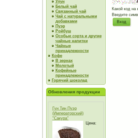
Улун
Белый чай
Какой код на 
Связанный чай
Введите симв
Чай с натуральными
добавками
Пуэр
Ройбуш
Особые сорта и другие
чайные напитки
Чайные
принадлежности
Кофе
В зернах
Молотый
Кофейные
принадлежности
Горячий шоколад
Обновления продукции
Гун Тин Пуэр
(Императорский)
"Сакура"
Цена: