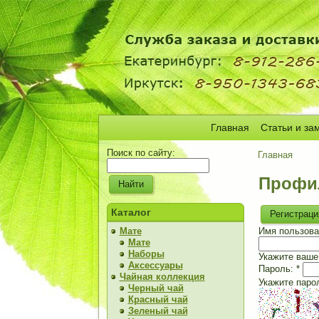
Главная
Статьи и за
Поиск по сайту:
Главная
Профи
Каталог
Регистраци
Мате
Имя пользова
Мате
Наборы
Укажите ваше 
Аксессуары
Пароль:
*
Чайная коллекция
Укажите паро
Черный чай
Красный чай
Зеленый чай