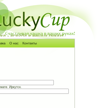
а - всегда в ваших руках!
авка
О нас
Контакты
мате. Иркутск.