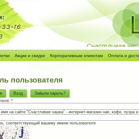
Счастливая чашк
метки
Акции и скидки
Корпоративным клиентам
Оплата и дост
ль пользователя
я
Вход
Забыли пароль?
теля:
*
имя на сайте "Счастливая чашка" - интернет-магазин чая, кофе, пуэра и 
ль, соответствующий вашему имени пользователя.