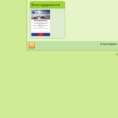
Благодарности
Счастливая ч
D