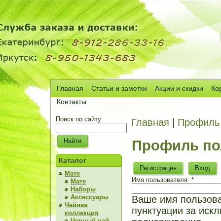
Главная
Статьи и заметки
Акции и скидки
Ко
Сч
Контакты
Поиск по сайту:
Главная
|
Профиль 
Профиль по
Каталог
Регистрация
Вход
Мате
Имя пользователя:
*
Мате
Наборы
Аксессуары
Ваше имя пользова
Чайная
пунктуации за искл
коллекция
Черный чай