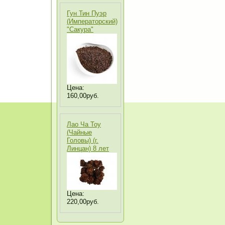
Гун Тин Пуэр
(Императорский)
"Сакура"
Цена:
160,00руб.
Лао Ча Тоу
(Чайные
Головы) (г.
Линцан) 8 лет
Цена:
220,00руб.