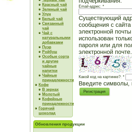
подчеркивания.
Красный чай
Email-адрес:
*
Зеленый чай
Улун
Существующий адре
Белый чай
Связанный
сообщения с сайта 
чай
электронной почты 
Чай с
использован тольк
натуральными
добавками
пароля или для по
Пуэр
электронной почте.
Ройбуш
Особые сорта
и другие
чайные
напитки
Чайные
Какой код на картинке?:
*
принадлежности
Введите символы, 
Кофе
В зернах
Молотый
Кофейные
принадлежности
Горячий
шоколад
Обновления продукции